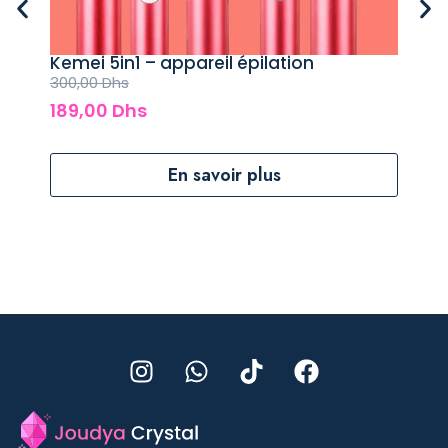
Kemei 5in1 – appareil épilation
Kem
300,00
Dhs
400
189,00
Dhs
24
En savoir plus