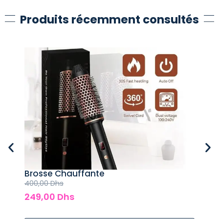
Produits récemment consultés
Brosse Chauffante
Sèc
Wa
400,00
Dhs
800
249,00
Dhs
49