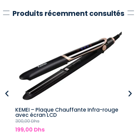
Produits récemment consultés
KEMEI – Plaque Chauffante Infra-rouge
Pac
avec écran LCD
Ste
300,00
Dhs
800
199,00
Dhs
49