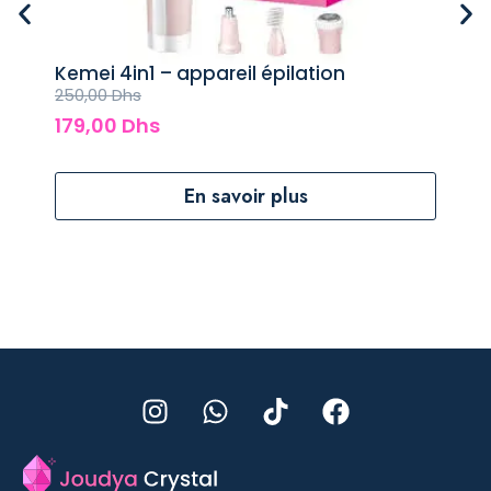
Kemei 4in1 – appareil épilation
Pla
250,00
Dhs
700
179,00
Dhs
49
En savoir plus