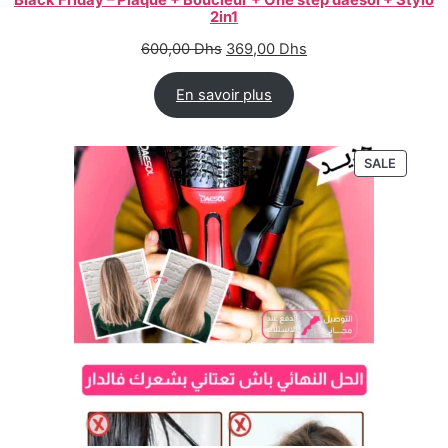
Black Friday – Plaque + Boucleur + One step daesol + Stylo
2in1
600,00
Dhs
369,00
Dhs
En savoir plus
SALE