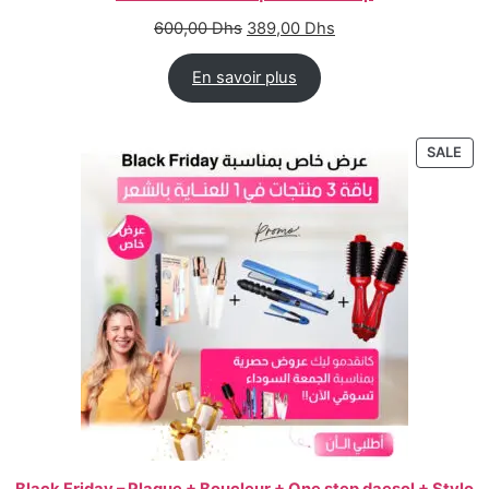
600,00
Dhs
389,00
Dhs
En savoir plus
SALE