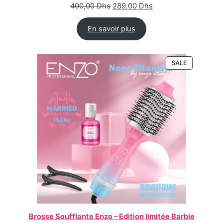
400,00
Dhs
289,00
Dhs
En savoir plus
SALE
Brosse Soufflante Enzo – Edition limitée Barbie