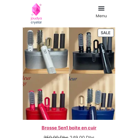
Menu
SALE
Brosse 5en1 boite en cuir
350,00
Dhs
249,00
Dhs