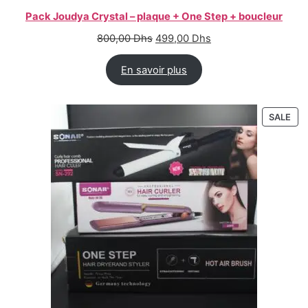
Pack Joudya Crystal – plaque + One Step + boucleur
800,00
Dhs
499,00
Dhs
En savoir plus
SALE