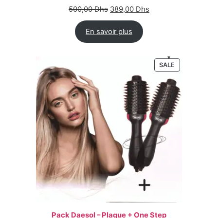
500,00
Dhs
389,00
Dhs
En savoir plus
SALE
Pack Daesol – Plaque + One Step