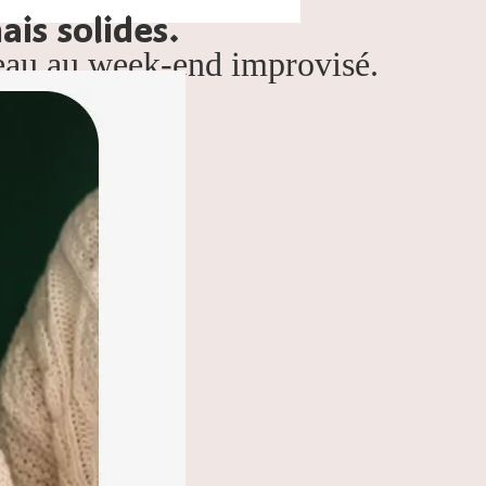
is solides.
reau au week-end improvisé.